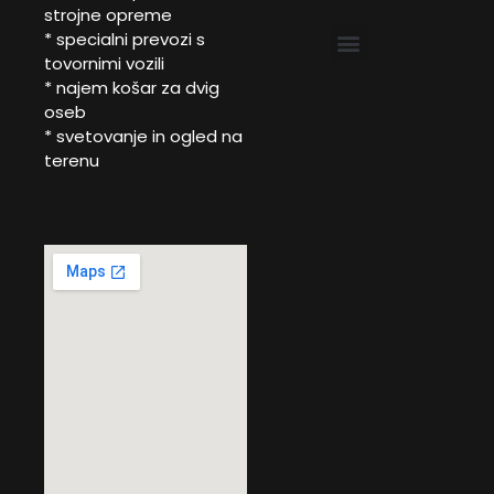
strojne opreme
* specialni prevozi s
tovornimi vozili
SPECIALNI PREVOZI
NAJEM DVIŽNIH KOŠAR
SELITEV STROJEV IN OPREME
* najem košar za dvig
oseb
* svetovanje in ogled na
terenu