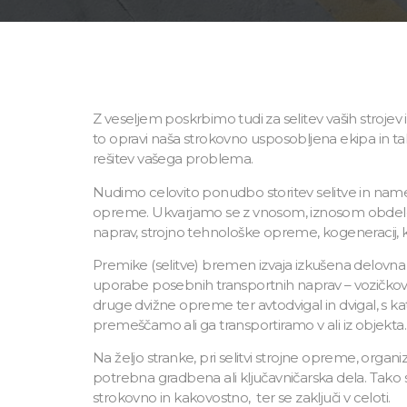
Z veseljem poskrbimo tudi za selitev vaših stroj
to opravi naša strokovno usposobljena ekipa in t
rešitev vašega problema.
Nudimo celovito ponudbo storitev selitve in name
opreme. Ukvarjamo se z vnosom, iznosom obdelova
naprav, strojno tehnološke opreme, kogeneracij, 
Premike (selitve) bremen izvaja izkušena delovn
uporabe posebnih transportnih naprav – vozičkov
druge dvižne opreme ter avtodvigal in dvigal, s ka
premeščamo ali ga transportiramo v ali iz objekta.
Na željo stranke, pri selitvi strojne opreme, organi
potrebna gradbena ali ključavničarska dela. Tako 
strokovno in kakovostno, ter se zaključi v celoti.