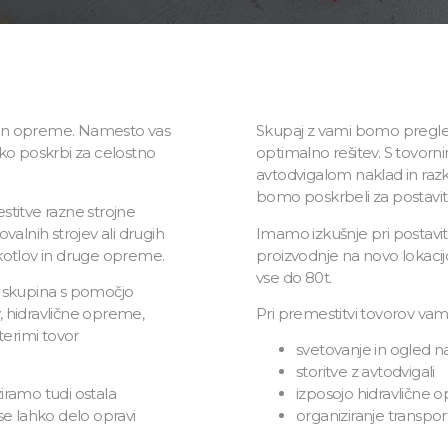
ev in opreme. Namesto vas
Skupaj z vami bomo pregleda
ako poskrbi za celostno
optimalno rešitev. S tovorn
avtodvigalom naklad in razkl
bomo poskrbeli za postavi
stitve razne strojne
lnih strojev ali drugih
Imamo izkušnje pri postavitvi
kotlov in druge opreme.
proizvodnje na novo lokaci
vse do 80t.
a skupina s pomočjo
, hidravlične opreme,
Pri premestitvi tovorov vam
terimi tovor
svetovanje in ogled n
storitve z avtodvigali
ziramo tudi ostala
izposojo hidravlične 
se lahko delo opravi
organiziranje transpor