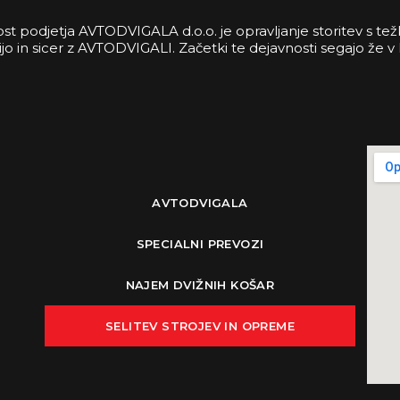
st podjetja AVTODVIGALA d.o.o. je opravljanje storitev s t
o in sicer z AVTODVIGALI. Začetki te dejavnosti segajo že v 
AVTODVIGALA
SPECIALNI PREVOZI
NAJEM DVIŽNIH KOŠAR
SELITEV STROJEV IN OPREME