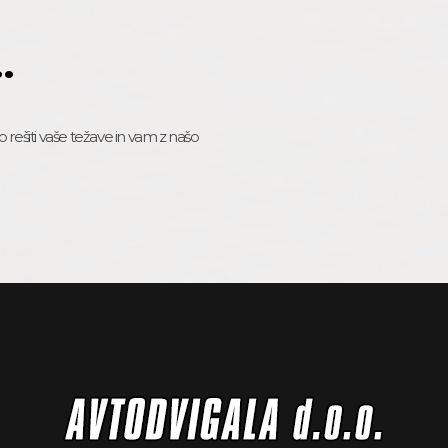
.
rešiti vaše težave in vam z našo