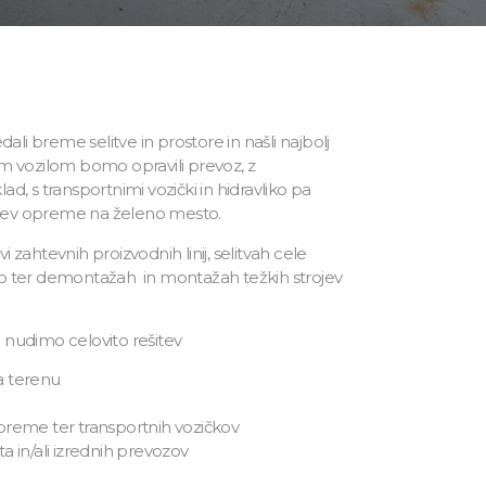
li breme selitve in prostore in našli najbolj
im vozilom bomo opravili prevoz, z
ad, s transportnimi vozički in hidravliko pa
tev opreme na želeno mesto.
 zahtevnih proizvodnih linij, selitvah cele
jo ter demontažah in montažah težkih strojev
 nudimo celovito rešitev
a terenu
opreme ter transportnih vozičkov
ta in/ali izrednih prevozov