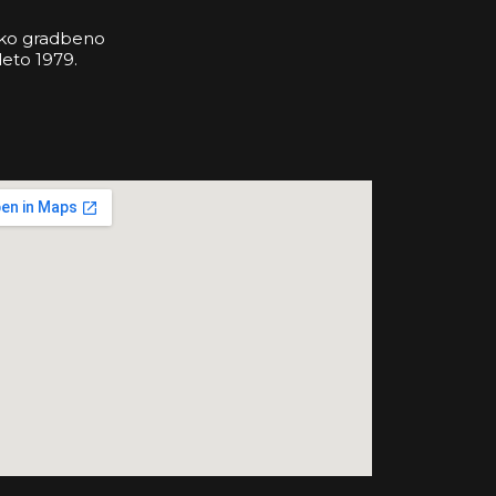
ežko gradbeno
leto 1979.