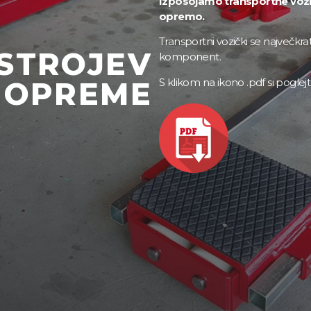
Izposojamo transportne vozičk
opremo.
Transportni vozički se največkrat
 STROJEV
komponent.
 OPREME
S klikom na ikono .pdf si poglej