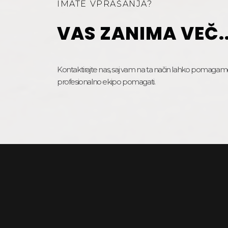
IMATE VPRAŠANJA?
VAS ZANIMA VEČ..
Kontaktirajte nas, saj vam na ta način lahko pomagamo 
profesionalno ekipo pomagati.