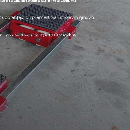
e različnih velikosti in hidravlično
 uporabljajo pri premestitvah strojev in njihovih
te našo kolekcijo transportnih vozičkov